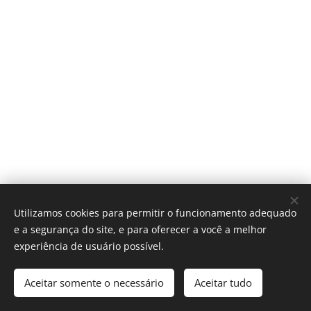
Utilizamos cookies para permitir o funcionamento adequado
© 2005 Missão Barnabé | Todos os direitos reservados.
e a segurança do site, e para oferecer a você a melhor
Desenvolvido por
Missão Barnabé
Cookies
experiência de usuário possível.
Idiomas
Aceitar somente o necessário
Aceitar tudo
Português brasileiro
English