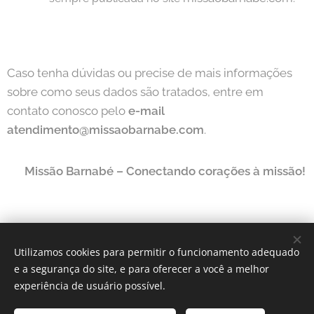
Caso tenha dúvidas ou precise de mais informações
sobre como seus dados são tratados, entre em
contato conosco pelo
e-mail
atendimento@missaobarnabe.com
.
📌
Missão Barnabé – Conectando corações à missão!
Utilizamos cookies para permitir o funcionamento adequado
© 2005 Missão Barnabé | Todos os direitos reservados.
e a segurança do site, e para oferecer a você a melhor
Desenvolvido por
Missão Barnabé
Cookies
experiência de usuário possível.
Idiomas