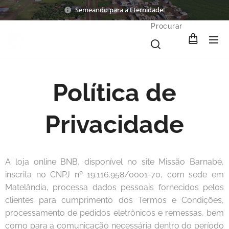
Semeando para a Eternidade!
Procurar
Política de
Privacidade
A loja online BNB, disponível no site Missão Barnabé,
inscrita no CNPJ nº 19.116.958/0001-70, com sede em
Matelândia, processa dados pessoais fornecidos pelos
clientes para cumprimento dos Termos e Condições,
processamento de pedidos eletrônicos e remessas, bem
como para a comunicação necessária dentro do período