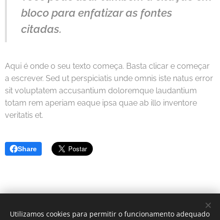
bloco para enfatizar as fontes
citadas.
Aqui é onde o seu texto começa. Basta clicar e começar
a escrever. Sed ut perspiciatis unde omnis iste natus error
sit voluptatem accusantium doloremque laudantium
totam rem aperiam eaque ipsa quae ab illo inventore
veritatis et.
Share
Utilizamos cookies para permitir o funcionamento adequado
© 2005 Missão Barnabé | Todos os direitos reservados.