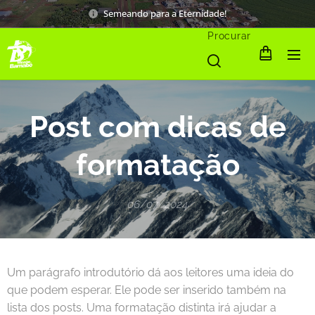
Semeando para a Eternidade!
Procurar
Post com dicas de
formatação
06/07/2024
Um parágrafo introdutório dá aos leitores uma ideia do
que podem esperar. Ele pode ser inserido também na
lista dos posts. Uma formatação distinta irá ajudar a